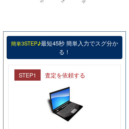
最短45秒 簡単入力でスグ分か
簡単3STEP♪
る！
STEP1
査定を依頼する