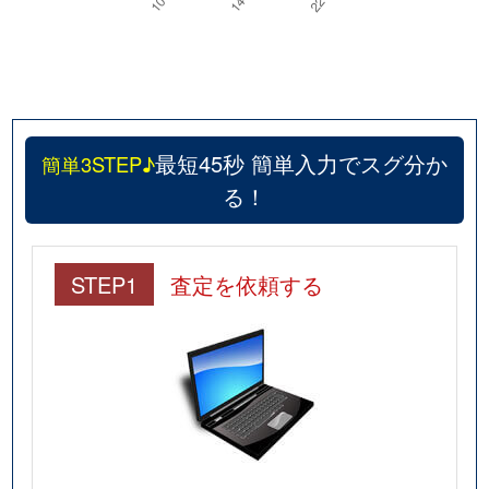
最短45秒 簡単入力でスグ分か
簡単3STEP♪
る！
STEP1
査定を依頼する