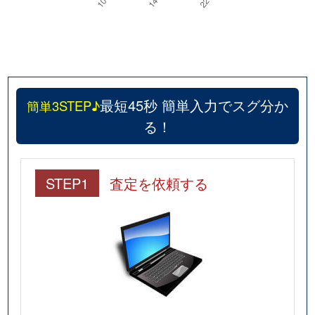
最短45秒 簡単入力でスグ分か
簡単3STEP♪
る！
STEP1
査定を依頼する