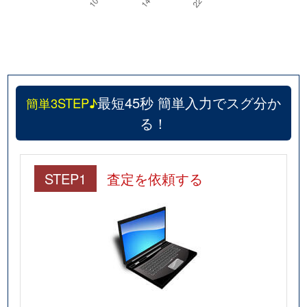
最短45秒 簡単入力でスグ分か
簡単3STEP♪
る！
STEP1
査定を依頼する