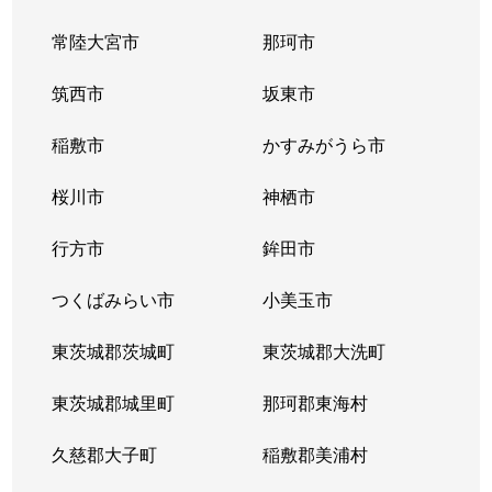
常陸大宮市
那珂市
筑西市
坂東市
稲敷市
かすみがうら市
桜川市
神栖市
行方市
鉾田市
つくばみらい市
小美玉市
東茨城郡茨城町
東茨城郡大洗町
東茨城郡城里町
那珂郡東海村
久慈郡大子町
稲敷郡美浦村