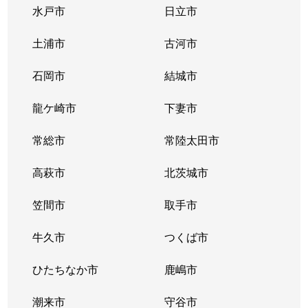
水戸市
日立市
土浦市
古河市
石岡市
結城市
龍ケ崎市
下妻市
常総市
常陸太田市
高萩市
北茨城市
笠間市
取手市
牛久市
つくば市
ひたちなか市
鹿嶋市
潮来市
守谷市