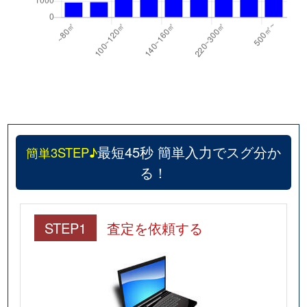
最短45秒 簡単入力でスグ分か
簡単3STEP♪
る！
STEP1
査定を依頼する