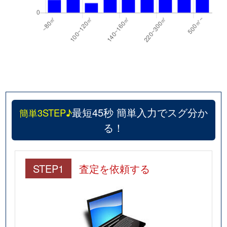
最短45秒 簡単入力でスグ分か
簡単3STEP♪
る！
STEP1
査定を依頼する