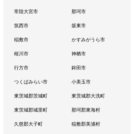
常陸大宮市
那珂市
筑西市
坂東市
稲敷市
かすみがうら市
桜川市
神栖市
行方市
鉾田市
つくばみらい市
小美玉市
東茨城郡茨城町
東茨城郡大洗町
東茨城郡城里町
那珂郡東海村
久慈郡大子町
稲敷郡美浦村