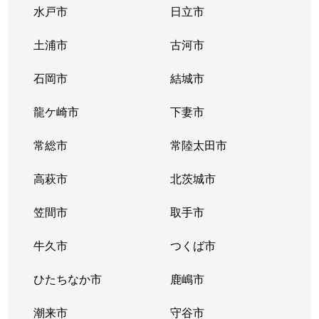
水戸市
日立市
土浦市
古河市
石岡市
結城市
龍ケ崎市
下妻市
常総市
常陸太田市
高萩市
北茨城市
笠間市
取手市
牛久市
つくば市
ひたちなか市
鹿嶋市
潮来市
守谷市