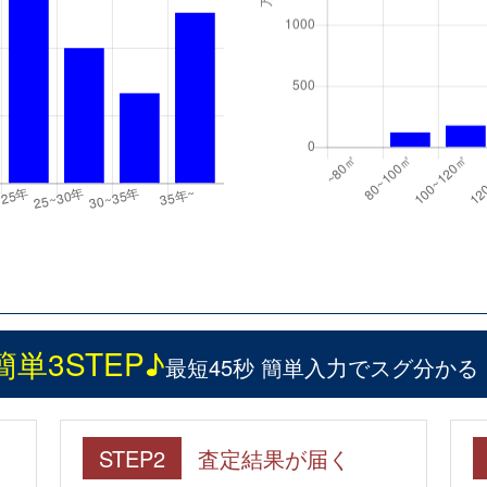
簡単3STEP♪
最短45秒 簡単入力でスグ分かる
STEP2
査定結果が届く