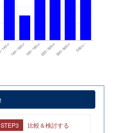
！
STEP3
比較＆検討する