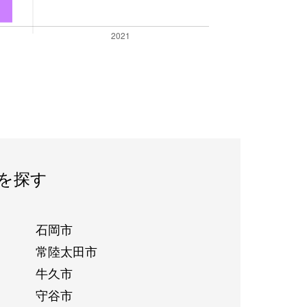
を探す
石岡市
常陸太田市
牛久市
守谷市