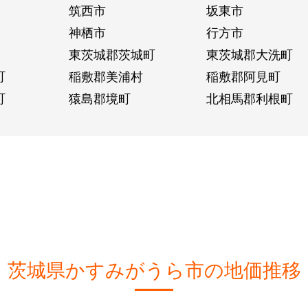
筑西市
坂東市
神栖市
行方市
東茨城郡茨城町
東茨城郡大洗町
町
稲敷郡美浦村
稲敷郡阿見町
町
猿島郡境町
北相馬郡利根町
茨城県かすみがうら市の地価推移