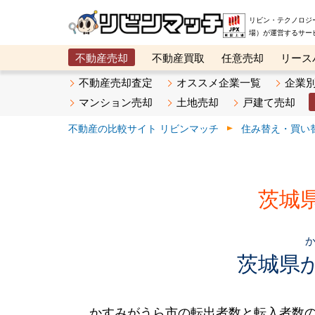
リビン・テクノロジ
場）が運営するサー
不動産売却
不動産買取
任意売却
リース
メタ住宅展示場
ベスト不動産カンパニー
オン
不動産売却査定
オススメ企業一覧
企業
マンション売却
土地売却
戸建て売却
不動産の比較サイト リビンマッチ
住み替え・買い
茨城
茨城県
かすみがうら市の転出者数と転入者数の推移