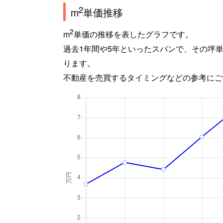
2
m
単価推移
2
m
単価の推移を表したグラフです。
過去1年間や5年といったスパンで、その坪
ります。
不動産を売買するタイミングなどの参考にご