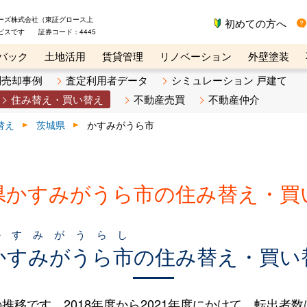
ーズ株式会社（東証グロース上
初めての方へ
ビスです 証券コード：4445
バック
土地活用
賃貸管理
リノベーション
外壁塗装
ライン講座
リビンマガジンBiz
不動産売却ご相談デスク
別売却事例
査定利用者データ
シミュレーション 戸建て
住み替え・買い替え
不動産売買
不動産仲介
替え
茨城県
かすみがうら市
県かすみがうら市の住み替え・買
かすみがうらし
かすみがうら市
の住み替え・買い
です。2018年度から2021年度にかけて、転出者数は60