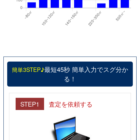
最短45秒 簡単入力でスグ分か
簡単3STEP♪
る！
STEP1
査定を依頼する