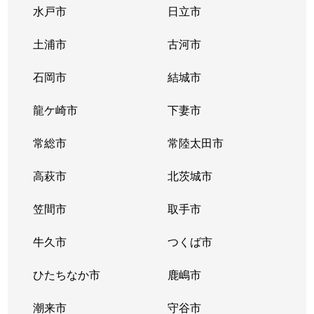
水戸市
日立市
土浦市
古河市
石岡市
結城市
龍ケ崎市
下妻市
常総市
常陸太田市
高萩市
北茨城市
笠間市
取手市
牛久市
つくば市
ひたちなか市
鹿嶋市
潮来市
守谷市