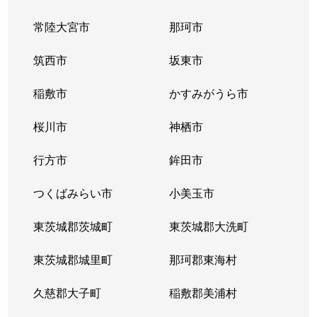
常陸大宮市
那珂市
筑西市
坂東市
稲敷市
かすみがうら市
桜川市
神栖市
行方市
鉾田市
つくばみらい市
小美玉市
東茨城郡茨城町
東茨城郡大洗町
東茨城郡城里町
那珂郡東海村
久慈郡大子町
稲敷郡美浦村