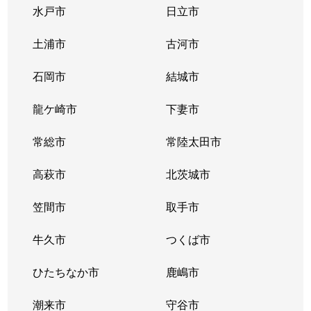
水戸市
日立市
土浦市
古河市
石岡市
結城市
龍ケ崎市
下妻市
常総市
常陸太田市
高萩市
北茨城市
笠間市
取手市
牛久市
つくば市
ひたちなか市
鹿嶋市
潮来市
守谷市