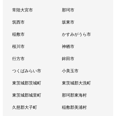
常陸大宮市
那珂市
筑西市
坂東市
稲敷市
かすみがうら市
桜川市
神栖市
行方市
鉾田市
つくばみらい市
小美玉市
東茨城郡茨城町
東茨城郡大洗町
東茨城郡城里町
那珂郡東海村
久慈郡大子町
稲敷郡美浦村