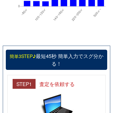
最短45秒 簡単入力でスグ分か
簡単3STEP♪
る！
STEP1
査定を依頼する