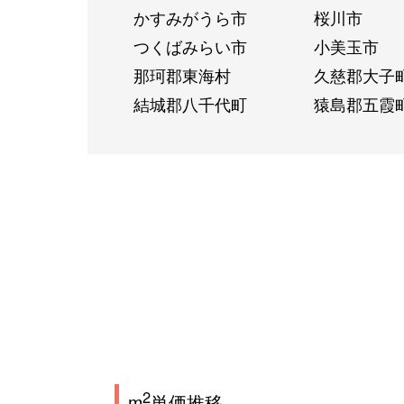
かすみがうら市
桜川市
つくばみらい市
小美玉市
那珂郡東海村
久慈郡大子
結城郡八千代町
猿島郡五霞
2
m
単価推移