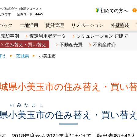
ーズ株式会社（東証グロース上
初めての方へ
ビスです 証券コード：4445
バック
土地活用
賃貸管理
リノベーション
外壁塗装
ライン講座
リビンマガジンBiz
不動産売却ご相談デスク
別売却事例
査定利用者データ
シミュレーション 戸建て
住み替え・買い替え
不動産売買
不動産仲介
替え
茨城県
小美玉市
城県小美玉市の住み替え・買い
おみたまし
県
小美玉市
の住み替え・買い替
2018年度から2021年度にかけて、転出者数は46人（2.