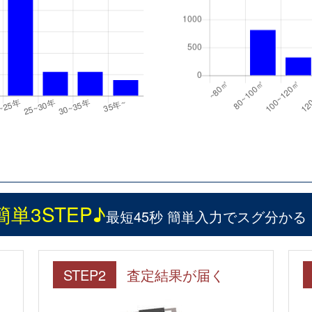
簡単3STEP♪
最短45秒 簡単入力でスグ分かる
STEP2
査定結果が届く