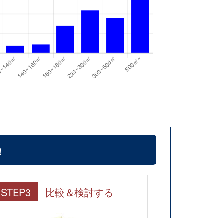
！
STEP3
比較＆検討する