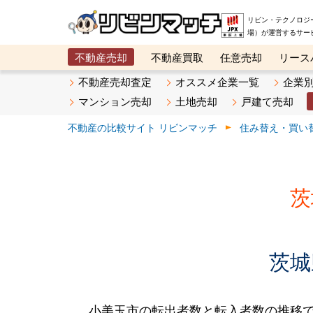
リビン・テクノロジ
場）が運営するサー
不動産売却
不動産買取
任意売却
リース
メタ住宅展示場
ベスト不動産カンパニー
オン
不動産売却査定
オススメ企業一覧
企業
マンション売却
土地売却
戸建て売却
不動産の比較サイト リビンマッチ
住み替え・買い
茨
茨城
小美玉市の転出者数と転入者数の推移です。