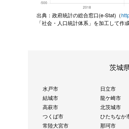
出典：政府統計の総合窓口(e-Stat)（
htt
「社会・人口統計体系」を加工して作
茨城
水戸市
日立市
結城市
龍ケ崎市
高萩市
北茨城市
つくば市
ひたちなか
常陸大宮市
那珂市