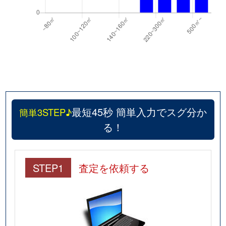
最短45秒 簡単入力でスグ分か
簡単3STEP♪
る！
STEP1
査定を依頼する