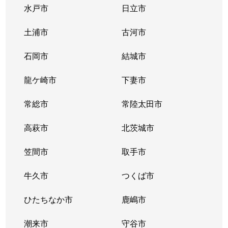
水戸市
日立市
土浦市
古河市
石岡市
結城市
龍ケ崎市
下妻市
常総市
常陸太田市
高萩市
北茨城市
笠間市
取手市
牛久市
つくば市
ひたちなか市
鹿嶋市
潮来市
守谷市