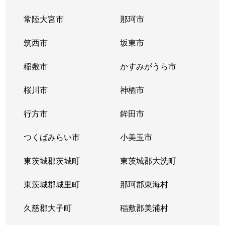
常陸大宮市
那珂市
筑西市
坂東市
稲敷市
かすみがうら市
桜川市
神栖市
行方市
鉾田市
つくばみらい市
小美玉市
東茨城郡茨城町
東茨城郡大洗町
東茨城郡城里町
那珂郡東海村
久慈郡大子町
稲敷郡美浦村