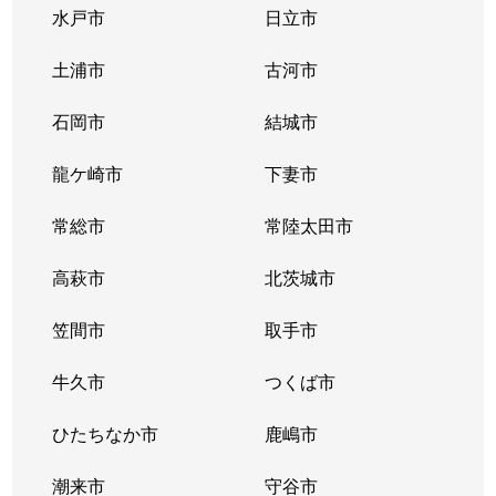
水戸市
日立市
土浦市
古河市
石岡市
結城市
龍ケ崎市
下妻市
常総市
常陸太田市
高萩市
北茨城市
笠間市
取手市
牛久市
つくば市
ひたちなか市
鹿嶋市
潮来市
守谷市