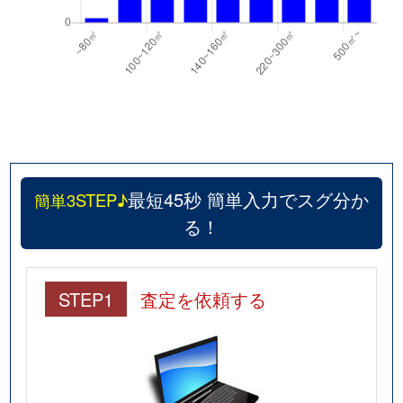
最短45秒 簡単入力でスグ分か
簡単3STEP♪
る！
STEP1
査定を依頼する