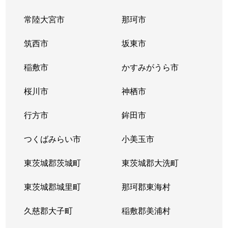
常陸大宮市
那珂市
筑西市
坂東市
稲敷市
かすみがうら市
桜川市
神栖市
行方市
鉾田市
つくばみらい市
小美玉市
東茨城郡茨城町
東茨城郡大洗町
東茨城郡城里町
那珂郡東海村
久慈郡大子町
稲敷郡美浦村