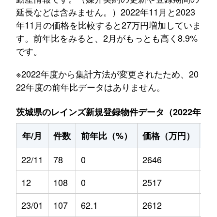
延長などは含みません。）2022年11月と2023
年11月の価格を比較すると27万円増加していま
す。前年比をみると、2月がもっとも高く8.9%
です。
※2022年度から集計方法が変更されたため、20
22年度の前年比データはありません。
茨城県のレインズ新規登録物件データ（2022年11月～
年/月
件数
前年比（%）
価格（万円）
前
22/11
78
0
2646
0
12
108
0
2517
0
23/01
107
62.1
2612
-5.