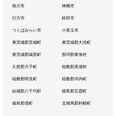
桜川市
神栖市
行方市
鉾田市
つくばみらい市
小美玉市
東茨城郡茨城町
東茨城郡大洗町
東茨城郡城里町
那珂郡東海村
久慈郡大子町
稲敷郡美浦村
稲敷郡阿見町
稲敷郡河内町
結城郡八千代町
猿島郡五霞町
猿島郡境町
北相馬郡利根町