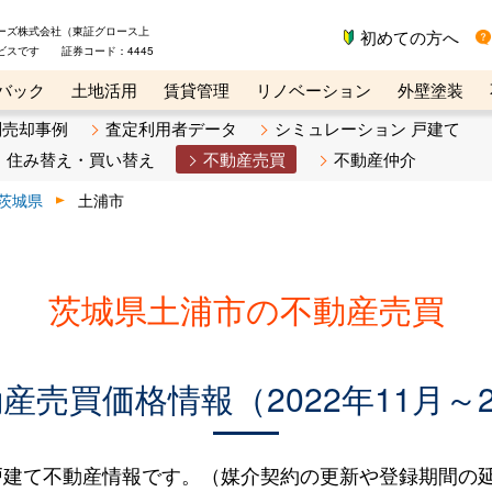
ーズ株式会社（東証グロース上
初めての方へ
ビスです 証券コード：4445
バック
土地活用
賃貸管理
リノベーション
外壁塗装
ライン講座
リビンマガジンBiz
不動産売却ご相談デスク
別売却事例
査定利用者データ
シミュレーション 戸建て
住み替え・買い替え
不動産売買
不動産仲介
茨城県
土浦市
茨城県土浦市の不動産売買
売買価格情報（2022年11月～2
建て不動産情報です。（媒介契約の更新や登録期間の延長