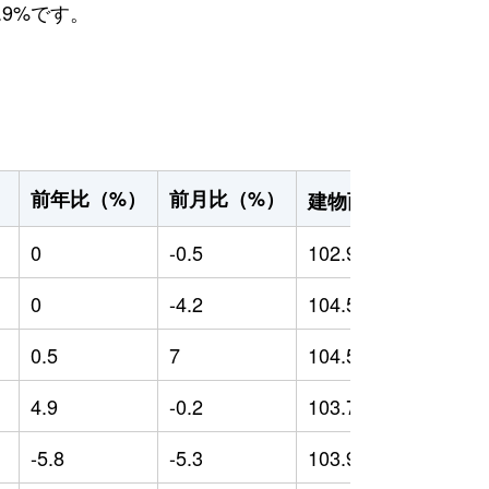
.9%です。
2
前年比（%）
前月比（%）
）
建物面積（m
）
0
-0.5
102.97
0
0
-4.2
104.56
0
0.5
7
104.52
-
4.9
-0.2
103.79
0
-5.8
-5.3
103.95
4