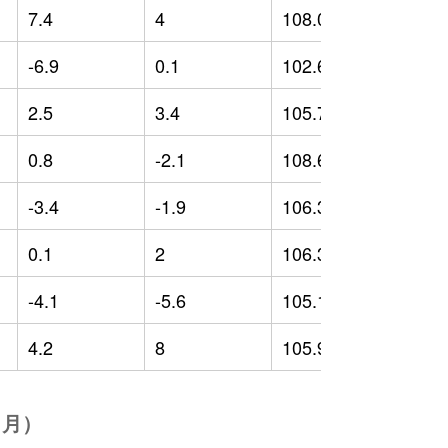
7.4
4
108.02
1
-6.9
0.1
102.67
-
2.5
3.4
105.71
2
0.8
-2.1
108.62
5
-3.4
-1.9
106.35
-
0.1
2
106.3
0
-4.1
-5.6
105.13
3
4.2
8
105.93
2