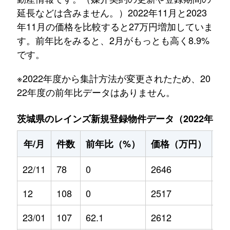
延長などは含みません。）2022年11月と2023
年11月の価格を比較すると27万円増加していま
す。前年比をみると、2月がもっとも高く8.9%
です。
※2022年度から集計方法が変更されたため、20
22年度の前年比データはありません。
茨城県のレインズ新規登録物件データ（2022年11月～
年/月
件数
前年比（%）
価格（万円）
前
22/11
78
0
2646
0
12
108
0
2517
0
23/01
107
62.1
2612
-5.