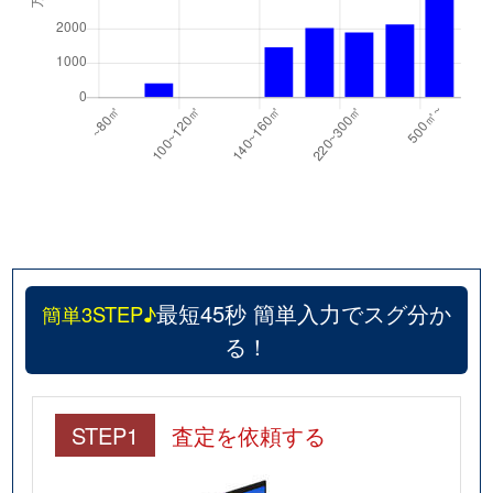
最短45秒 簡単入力でスグ分か
簡単3STEP♪
る！
STEP1
査定を依頼する