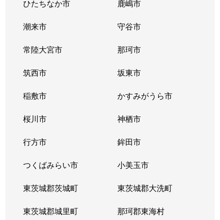
ひたちなか市
鹿嶋市
潮来市
守谷市
常陸大宮市
那珂市
筑西市
坂東市
稲敷市
かすみがうら市
桜川市
神栖市
行方市
鉾田市
つくばみらい市
小美玉市
東茨城郡茨城町
東茨城郡大洗町
東茨城郡城里町
那珂郡東海村