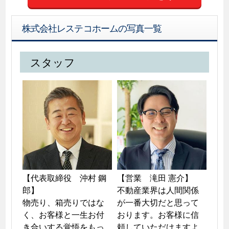
株式会社レステコホームの写真一覧
スタッフ
【代表取締役　沖村 鋼
【営業　滝田 憲介】

郎】

不動産業界は人間関係
物売り、箱売りではな
が一番大切だと思って
く、お客様と一生お付
おります。お客様に信
き合いする覚悟をもっ
頼していただけますよ