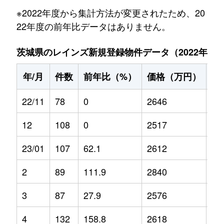
※2022年度から集計方法が変更されたため、20
22年度の前年比データはありません。
茨城県のレインズ新規登録物件データ（2022年11月～
年/月
件数
前年比（%）
価格（万円）
前
22/11
78
0
2646
0
12
108
0
2517
0
23/01
107
62.1
2612
-5.
2
89
111.9
2840
8.9
3
87
27.9
2576
5.1
4
132
158.8
2618
-7