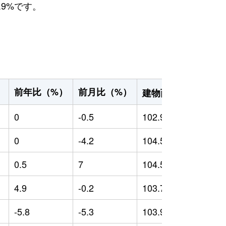
.9%です。
2
前年比（%）
前月比（%）
）
建物面積（m
）
0
-0.5
102.97
0
0
-4.2
104.56
0
0.5
7
104.52
-
4.9
-0.2
103.79
0
-5.8
-5.3
103.95
4