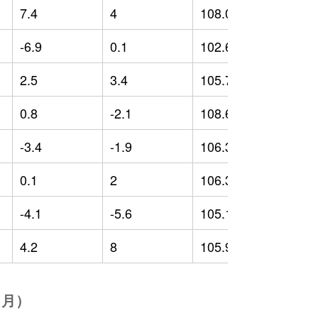
7.4
4
108.02
1
-6.9
0.1
102.67
-
2.5
3.4
105.71
2
0.8
-2.1
108.62
5
-3.4
-1.9
106.35
-
0.1
2
106.3
0
-4.1
-5.6
105.13
3
4.2
8
105.93
2