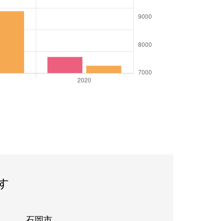
す
石岡市