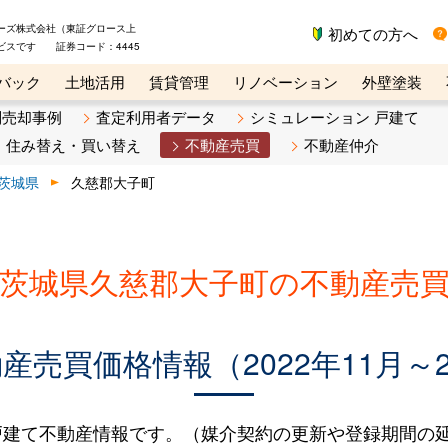
ーズ株式会社（東証グロース上
初めての方へ
ビスです 証券コード：4445
バック
土地活用
賃貸管理
リノベーション
外壁塗装
ライン講座
リビンマガジンBiz
不動産売却ご相談デスク
別売却事例
査定利用者データ
シミュレーション 戸建て
住み替え・買い替え
不動産売買
不動産仲介
茨城県
久慈郡大子町
茨城県久慈郡大子町の不動産売
売買価格情報（2022年11月～2
建て不動産情報です。（媒介契約の更新や登録期間の延長