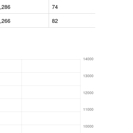
,286
74
6,356
,266
82
6,733