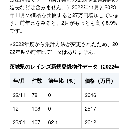
延長などは含みません。）2022年11月と2023
年11月の価格を比較すると27万円増加していま
す。前年比をみると、2月がもっとも高く8.9%
です。
※2022年度から集計方法が変更されたため、20
22年度の前年比データはありません。
茨城県のレインズ新規登録物件データ（2022年11月～
年/月
件数
前年比（%）
価格（万円）
前
22/11
78
0
2646
0
12
108
0
2517
0
23/01
107
62.1
2612
-5.