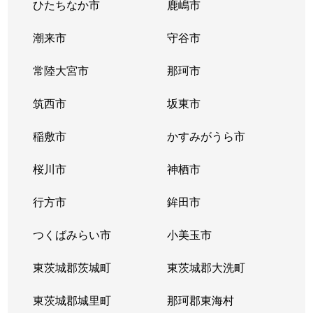
ひたちなか市
鹿嶋市
潮来市
守谷市
常陸大宮市
那珂市
筑西市
坂東市
稲敷市
かすみがうら市
桜川市
神栖市
行方市
鉾田市
つくばみらい市
小美玉市
東茨城郡茨城町
東茨城郡大洗町
東茨城郡城里町
那珂郡東海村