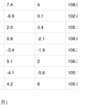
7.4
4
108.02
1
-6.9
0.1
102.67
-
2.5
3.4
105.71
2
0.8
-2.1
108.62
5
-3.4
-1.9
106.35
-
0.1
2
106.3
0
-4.1
-5.6
105.13
3
4.2
8
105.93
2