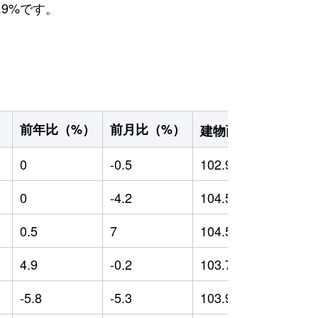
.9%です。
2
前年比（%）
前月比（%）
）
建物面積（m
）
0
-0.5
102.97
0
0
-4.2
104.56
0
0.5
7
104.52
-
4.9
-0.2
103.79
0
-5.8
-5.3
103.95
4