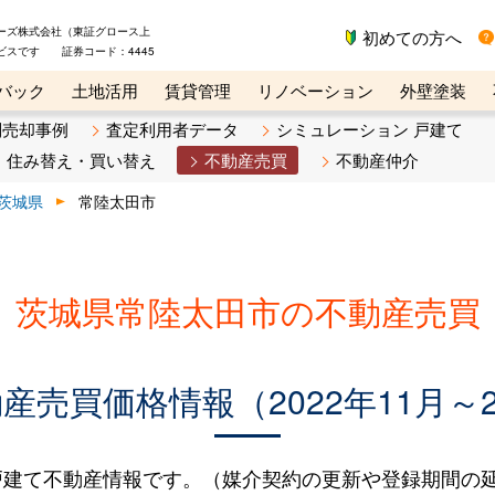
ーズ株式会社（東証グロース上
初めての方へ
ビスです 証券コード：4445
バック
土地活用
賃貸管理
リノベーション
外壁塗装
ライン講座
リビンマガジンBiz
不動産売却ご相談デスク
別売却事例
査定利用者データ
シミュレーション 戸建て
住み替え・買い替え
不動産売買
不動産仲介
茨城県
常陸太田市
茨城県常陸太田市の不動産売買
売買価格情報（2022年11月～2
建て不動産情報です。（媒介契約の更新や登録期間の延長