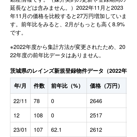
延長などは含みません。）2022年11月と2023
年11月の価格を比較すると27万円増加していま
す。前年比をみると、2月がもっとも高く8.9%
です。
※2022年度から集計方法が変更されたため、20
22年度の前年比データはありません。
茨城県のレインズ新規登録物件データ（2022年11月～
年/月
件数
前年比（%）
価格（万円）
前
22/11
78
0
2646
0
12
108
0
2517
0
23/01
107
62.1
2612
-5.