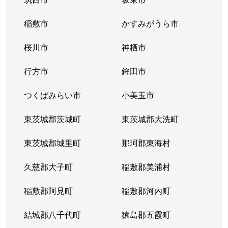
稲敷市
かすみがうら市
桜川市
神栖市
行方市
鉾田市
つくばみらい市
小美玉市
東茨城郡茨城町
東茨城郡大洗町
東茨城郡城里町
那珂郡東海村
久慈郡大子町
稲敷郡美浦村
稲敷郡阿見町
稲敷郡河内町
結城郡八千代町
猿島郡五霞町