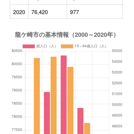
2020
76,420
977
8,2