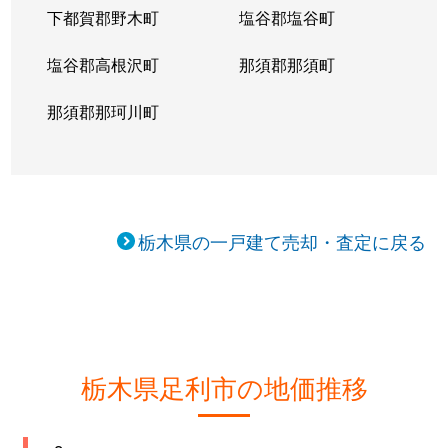
通
140万円
足利
下都賀郡野木町
塩谷郡塩谷町
通
500万円
足利
塩谷郡高根沢町
那須郡那須町
巴町
150万円
足利
那須郡那珂川町
西新井町
2,900万円
野州山辺
西砂原後町
1,900万円
足利
栃木県の一戸建て売却・査定に戻る
野田町
180万円
多々良
羽刈町
140万円
県
葉鹿町
670万円
小俣(栃木)
栃木県足利市の地価推移
葉鹿町
2,900万円
小俣(栃木)
葉鹿町
4,200万円
小俣(栃木)