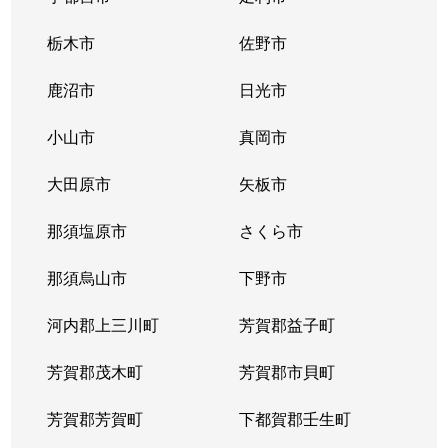
猿田町
770万円
足利
栃木市
佐野市
島田町
350万円
福居
鹿沼市
日光市
助戸
560万円
足利
小山市
真岡市
助戸新山町
1,700万円
足利
大田原市
矢板市
大町
1,200万円
足利
那須塩原市
さくら市
大町
260万円
足利
那須烏山市
下野市
大町
900万円
足利
河内郡上三川町
芳賀郡益子町
田中町
2,200万円
足利市
芳賀郡茂木町
芳賀郡市貝町
常見町
1,900万円
足利
芳賀郡芳賀町
下都賀郡壬生町