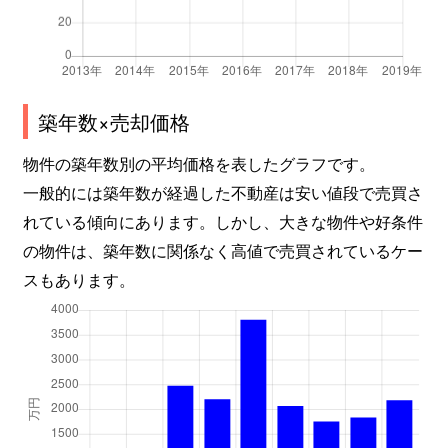
緑町
280万円
足利
緑町
300万円
足利
南大町
1,800万円
野州山辺
築年数×売却価格
南大町
5万円
野州山辺
物件の築年数別の平均価格を表したグラフです。
一般的には築年数が経過した不動産は安い値段で売買さ
南大町
950万円
野州山辺
れている傾向にあります。しかし、大きな物件や好条件
南大町
800万円
野州山辺
の物件は、築年数に関係なく高値で売買されているケー
スもあります。
百頭町
710万円
福居
八椚町
1,200万円
あしかがフラワーパー
山川町
350万円
足利
山川町
610万円
足利