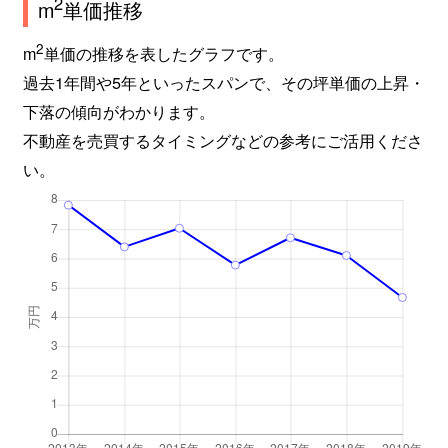
2
m
単価推移
葉鹿町
200万円
小俣(栃木)
2
m
単価の推移を表したグラフです。
過去1年間や5年といったスパンで、その坪単価の上昇・
葉鹿町
880万円
小俣(栃木)
下落の傾向がわかります。
葉鹿町
220万円
小俣(栃木)
不動産を売買するタイミングなどの参考にご活用くださ
い。
葉鹿町
2,000万円
小俣(栃木)
葉鹿南町
2,500万円
小俣(栃木)
葉鹿南町
3,100万円
山前
久松町
1,300万円
足利
福居町
600万円
東武和泉
福居町
1,400万円
東武和泉