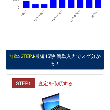
八幡町
2,300万円
足利市
雪輪町
260万円
足利
雪輪町
150万円
足利
芳町
2,500万円
足利
五十部町
850万円
山前
最短45秒 簡単入力でスグ分か
簡単3STEP♪
る！
五十部町
1,300万円
山前
五十部町
400万円
山前
STEP1
査定を依頼する
五十部町
450万円
山前