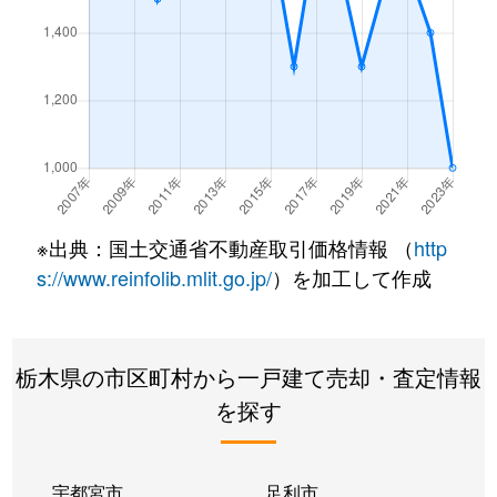
毛野新町
2,100万円
あしかがフラワーパー
毛野新町
4,000万円
あしかがフラワーパー
毛野新町
1,500万円
あしかがフラワーパー
寿町
2,500万円
足利
※出典：国土交通省不動産取引価格情報 （
http
寿町
940万円
足利
s://www.reinfolib.mlit.go.jp/
）を加工して作成
駒場町
1,700万円
富田(栃木)
駒場町
1,700万円
富田(栃木)
栃木県の市区町村から一戸建て売却・査定情報
を探す
栄町
150万円
足利
栄町
130万円
足利
宇都宮市
足利市