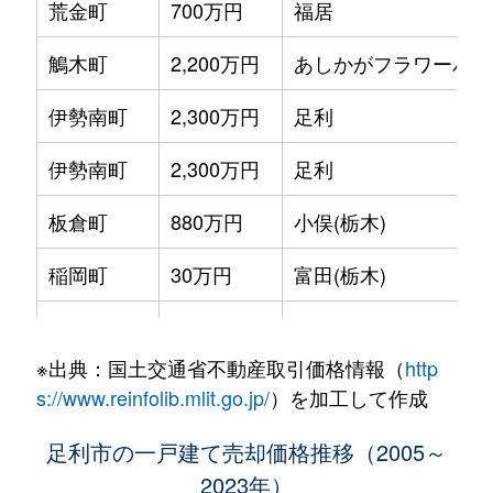
荒金町
700万円
福居
鵤木町
2,200万円
あしかがフラワーパー
伊勢南町
2,300万円
足利
伊勢南町
2,300万円
足利
板倉町
880万円
小俣(栃木)
稲岡町
30万円
富田(栃木)
今福町
1,500万円
足利
※出典：国土交通省不動産取引価格情報（
http
江川町
1,500万円
足利
s://www.reinfolib.mlit.go.jp/
）を加工して作成
江川町
2,400万円
足利
足利市の一戸建て売却価格推移（2005～
2023年）
江川町
2,100万円
足利