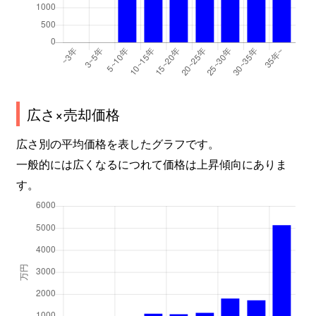
山川町
1,000万円
足利
山下町
150万円
山前
山下町
2,300万円
山前
広さ×売却価格
山下町
1,000万円
山前
広さ別の平均価格を表したグラフです。
一般的には広くなるにつれて価格は上昇傾向にありま
山下町
40万円
山前
す。
山下町
60万円
山前
山下町
1,800万円
山前
山下町
1,700万円
山前
八幡町
24,000万円
足利市