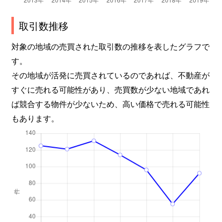
福居町
20万円
福居
取引数推移
福居町
1,100万円
福居
対象の地域の売買された取引数の推移を表したグラフで
福居町
2,500万円
福居
す。
その地域が活発に売買されているのであれば、不動産が
福居町
550万円
福居
すぐに売れる可能性があり、売買数が少ない地域であれ
ば競合する物件が少ないため、高い価格で売れる可能性
堀込町
2,500万円
東武和泉
もあります。
堀込町
250万円
野州山辺
本城
500万円
足利
本城
170万円
足利
松田町
80万円
山前