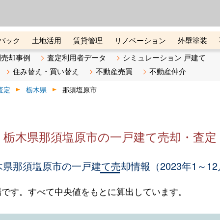
ーズ株式会社（東証グロース上
初めての方へ
ビスです 証券コード：4445
バック
土地活用
賃貸管理
リノベーション
外壁塗装
ライン講座
リビンマガジンBiz
不動産売却ご相談デスク
別売却事例
査定利用者データ
シミュレーション 戸建て
住み替え・買い替え
不動産売買
不動産仲介
査定
栃木県
那須塩原市
栃木県那須塩原市の一戸建て売却・査定
木県那須塩原市の一戸建て売却情報（2023年1～12
場です。すべて中央値をもとに算出しています。