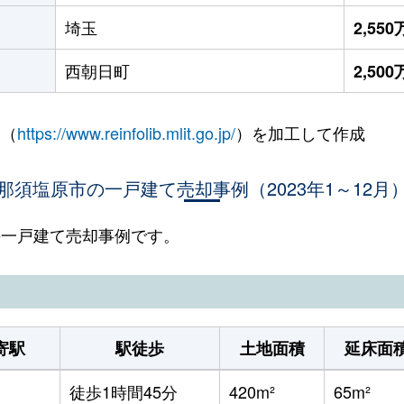
埼玉
2,55
西朝日町
2,50
 （
https://www.reinfolib.mlit.go.jp/
）を加工して作成
那須塩原市の一戸建て売却事例（2023年1～12月
市の一戸建て売却事例です。
寄駅
駅徒歩
土地面積
延床面
徒歩1時間45分
420m²
65m²