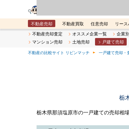
リビン・テクノロジ
場）が運営するサー
不動産売却
不動産買取
任意売却
リース
メタ住宅展示場
ベスト不動産カンパニー
オン
不動産売却査定
オススメ企業一覧
企業
マンション売却
土地売却
戸建て売却
不動産の比較サイト リビンマッチ
一戸建て売却・
栃
栃木県那須塩原市の一戸建ての売却相