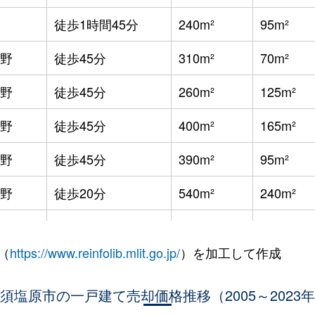
徒歩1時間45分
240m²
95m²
野
徒歩45分
310m²
70m²
野
徒歩45分
260m²
125m²
野
徒歩45分
400m²
165m²
野
徒歩45分
390m²
95m²
野
徒歩20分
540m²
240m²
徒歩2時間
340m²
110m²
（
https://www.reinfolib.mlit.go.jp/
）を加工して作成
栃木)
徒歩45分
200m²
110m²
栃木)
須塩原市の一戸建て売却価格推移（2005～2023
徒歩20分
165m²
80m²