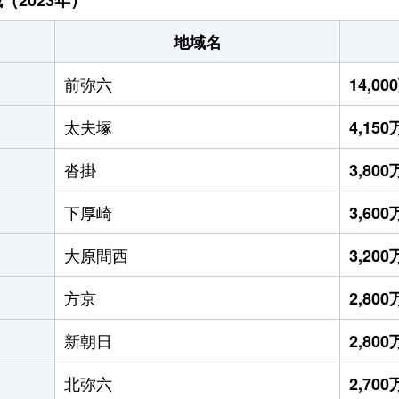
地域名
前弥六
14,0
太夫塚
4,15
沓掛
3,80
下厚崎
3,60
大原間西
3,20
方京
2,80
新朝日
2,80
北弥六
2,70