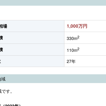
1,000万円
相場
2
積
330m
2
積
110m
数
27年
地域
域です。
2023年）