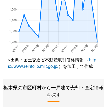
美原
5,400万円
西那須野
徒歩45分
美原
2,700万円
西那須野
徒歩45分
美原
2,800万円
西那須野
徒歩45分
紫塚
3,000万円
西那須野
徒歩45分
紫塚
3,500万円
西那須野
徒歩45分
※出典：国土交通省不動産取引価格情報 （
http
元町
220万円
西那須野
徒歩1時間1
s://www.reinfolib.mlit.go.jp/
）を加工して作成
湯津上
450万円
西那須野
徒歩2時間
若草
2,800万円
西那須野
徒歩1時間1
栃木県の市区町村から一戸建て売却・査定情報
を探す
若草
50万円
西那須野
徒歩1時間1