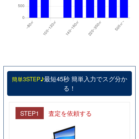
最短45秒 簡単入力でスグ分か
簡単3STEP♪
る！
STEP1
査定を依頼する