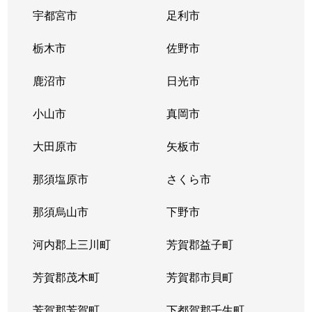
若草
580万円
西那須野
徒歩1時間1
宇都宮市
足利市
若草
2,400万円
西那須野
徒歩1時間1
栃木市
佐野市
鹿沼市
日光市
小山市
真岡市
大田原市
矢板市
那須塩原市
さくら市
那須烏山市
下野市
河内郡上三川町
芳賀郡益子町
芳賀郡茂木町
芳賀郡市貝町
芳賀郡芳賀町
下都賀郡壬生町