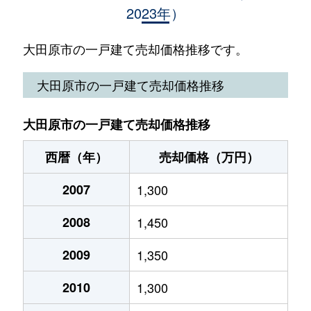
2023年）
雲岩寺
90万円
那須塩原
徒歩2時間
大豆田
600万円
西那須野
徒歩2時間
大田原市の一戸建て売却価格推移です。
加治屋
390万円
西那須野
徒歩45分
大田原市の一戸建て売却価格推移
上石上
2,000万円
野崎(栃木)
徒歩45分
大田原市の一戸建て売却価格推移
上奥沢
170万円
西那須野
徒歩1時間1
西暦（年）
売却価格（万円）
北大和久
600万円
西那須野
徒歩1時間4
2007
1,300
黒羽田町
400万円
西那須野
徒歩2時間
2008
1,450
黒羽向町
300万円
那須塩原
徒歩2時間
2009
1,350
小滝
1,900万円
西那須野
徒歩1時間1
2010
1,300