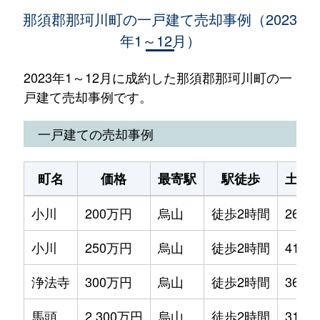
那須郡那珂川町の一戸建て売却事例（2023
年1～12月）
2023年1～12月に成約した那須郡那珂川町の一
戸建て売却事例です。
一戸建ての売却事例
町名
価格
最寄駅
駅徒歩
土地
小川
200万円
烏山
徒歩2時間
260m
小川
250万円
烏山
徒歩2時間
410m
浄法寺
300万円
烏山
徒歩2時間
360m
馬頭
2,300万円
烏山
徒歩2時間
310m