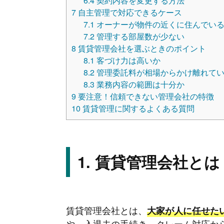
6.4
契約内容を変更する方法
7
自主管理で対応できるケース
7.1
オーナーが物件の近くに住んでい
7.2
管理する部屋数が少ない
8
賃貸管理会社を選ぶときのポイント
8.1
客づけ力は高いか
8.2
管理委託料が相場からかけ離れて
8.3
業務内容の範囲は十分か
9
要注意！信頼できない管理会社の特徴
10
賃貸管理に関するよくある質問
賃貸管理会社とは
賃貸管理会社とは、
大家が人に任せた
や、入退去の手続き、クレーム対応か