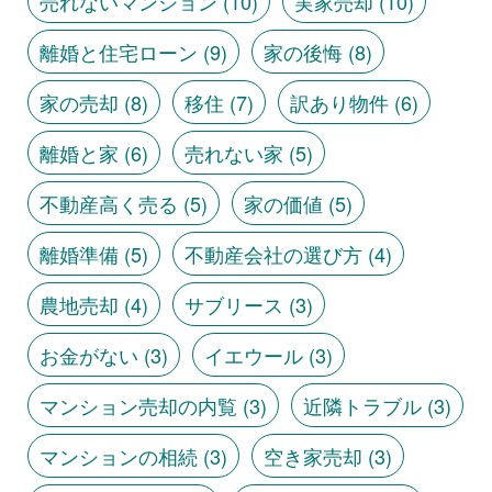
売れないマンション
(10)
実家売却
(10)
離婚と住宅ローン
(9)
家の後悔
(8)
家の売却
(8)
移住
(7)
訳あり物件
(6)
離婚と家
(6)
売れない家
(5)
不動産高く売る
(5)
家の価値
(5)
離婚準備
(5)
不動産会社の選び方
(4)
農地売却
(4)
サブリース
(3)
お金がない
(3)
イエウール
(3)
マンション売却の内覧
(3)
近隣トラブル
(3)
マンションの相続
(3)
空き家売却
(3)