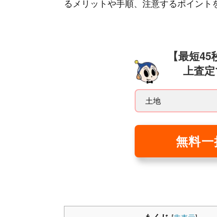
るメリットや手順、注意するポイント
【最短4
上査定
無料一
もくじ
[
非表示
]