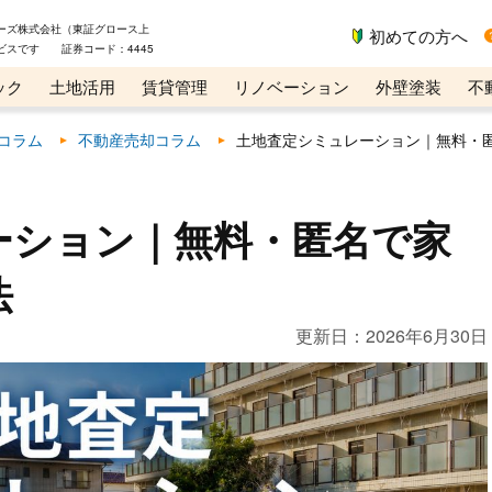
ーズ株式会社（東証グロース上
初めての方へ
ビスです 証券コード：4445
ック
土地活用
賃貸管理
リノベーション
外壁塗装
不
ライン講座
リビンマガジンBiz
コラム
不動産売却コラム
土地査定シミュレーション｜無料・
ーション｜無料・匿名で家
法
更新日：
2026年6月30日