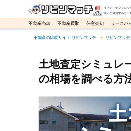
リビン・テクノロジ
場）が運営するサー
不動産売却
不動産買取
任意売却
リースバ
メタ住宅展示場
ベスト不動産カンパニー
オン
不動産の比較サイト リビンマッチ
リビンマッチ
土地査定シミュレ
の相場を調べる方