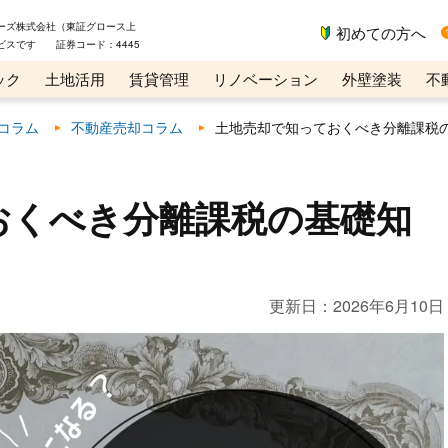
ーズ株式会社（東証グロース上
初めての方へ
ビスです 証券コード：4445
ック
土地活用
賃貸管理
リノベーション
外壁塗装
不
ライン講座
リビンマガジンBiz
コラム
不動産売却コラム
土地売却で知っておくべき分離課税
おくべき分離課税の基礎知
更新日：
2026年6月10日