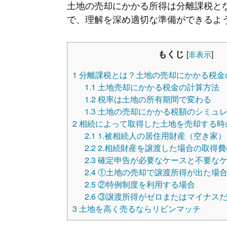
土地の売却にかかる所得は分離課税と
で、理解を深め適切な準備ができるよ
もくじ
[
非表示
]
1
分離課税とは？土地の売却にかかる税金
1.1
土地売却にかかる税金の計算方法
1.2
税率は土地の所有期間で変わる
1.3
土地の売却にかかる税額のシミュ
2
相続によって取得した土地を売却する時
2.1
1.被相続人の居住用財産（空き家
2.2
2.相続財産を譲渡した場合の取得
2.3
確定申告が必要なケースと不要な
2.4
①土地の売却で譲渡所得が出た場
2.5
②特例制度を利用する場合
2.6
③譲渡所得がゼロまたはマイナス
3
土地を高く売るならリビンマッチ