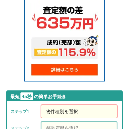
最短
45秒
の簡単お手続き