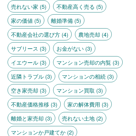
売れない家
(5)
不動産高く売る
(5)
家の価値
(5)
離婚準備
(5)
不動産会社の選び方
(4)
農地売却
(4)
サブリース
(3)
お金がない
(3)
イエウール
(3)
マンション売却の内覧
(3)
近隣トラブル
(3)
マンションの相続
(3)
空き家売却
(3)
マンション買取
(3)
不動産価格推移
(3)
家の解体費用
(3)
離婚と家売却
(3)
売れない土地
(2)
マンションか戸建てか
(2)