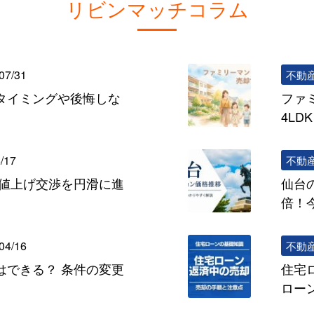
リビンマッチコラム
07/31
不動
タイミングや後悔しな
ファ
4L
/17
不動
の値上げ交渉を円滑に進
仙台
倍！
04/16
不動
はできる？ 条件の変更
住宅
ロー