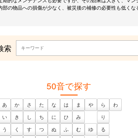
定期的なメンテナンスも必要ですが、その効果は大きく、マン
内部の物品への損傷が少なく、被災後の補修の必要性も低くな
検索
50音で探す
あ
か
さ
た
な
は
ま
や
ら
わ
い
き
し
ち
に
ひ
み
り
う
く
す
つ
ぬ
ふ
む
ゆ
る