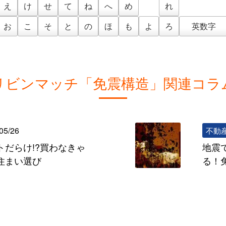
え
け
せ
て
ね
へ
め
れ
お
こ
そ
と
の
ほ
も
よ
ろ
英数字
リビンマッチ「免震構造」関連コラ
05/26
不動
だらけ!?買わなきゃ
地震
住まい選び
る！