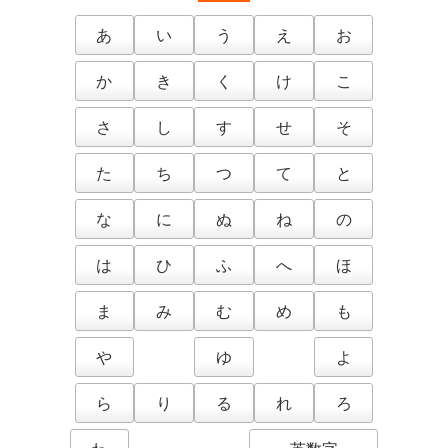
あ
い
う
え
お
か
き
く
け
こ
さ
し
す
せ
そ
た
ち
つ
て
と
な
に
ぬ
ね
の
は
ひ
ふ
へ
ほ
ま
み
む
め
も
や
ゆ
よ
ら
り
る
れ
ろ