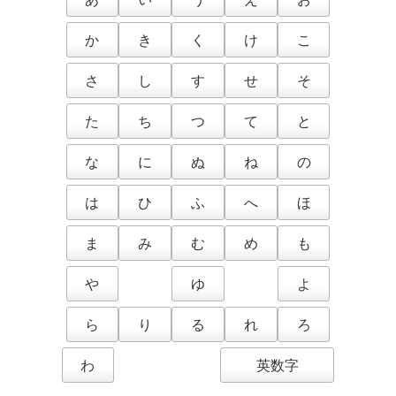
か
き
く
け
こ
さ
し
す
せ
そ
た
ち
つ
て
と
な
に
ぬ
ね
の
は
ひ
ふ
へ
ほ
ま
み
む
め
も
や
ゆ
よ
ら
り
る
れ
ろ
わ
英数字