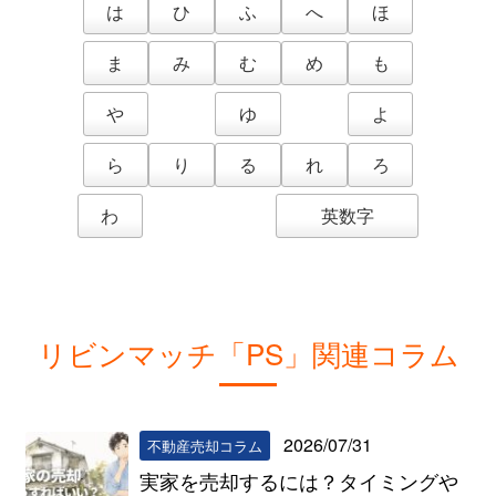
は
ひ
ふ
へ
ほ
ま
み
む
め
も
や
ゆ
よ
ら
り
る
れ
ろ
わ
英数字
リビンマッチ「PS」関連コラム
2026/07/31
不動産売却コラム
実家を売却するには？タイミングや