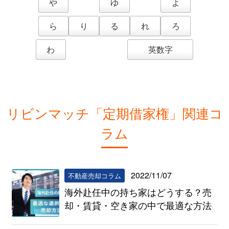
や
ゆ
よ
ら
り
る
れ
ろ
わ
英数字
リビンマッチ「定期借家権」関連コ
ラム
2022/11/07
不動産売却コラム
海外赴任中の持ち家はどうする？売
却・賃貸・空き家の中で最適な方法