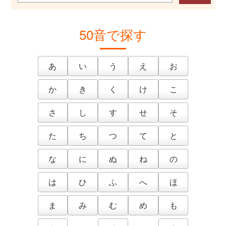
50音で探す
あ
い
う
え
お
か
き
く
け
こ
さ
し
す
せ
そ
た
ち
つ
て
と
な
に
ぬ
ね
の
は
ひ
ふ
へ
ほ
ま
み
む
め
も