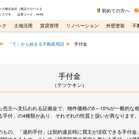
ーズ株式会社（東証グロース上
初めての方へ
ビスです 証券コード：4445
ック
土地活用
賃貸管理
リノベーション
外壁塗装
不
ライン講座
リビンマガジンBiz
不動産売却ご相談デスク
「て」から始まる不動産用語
手付金
手付金
（テツケキン）
ら売主へ支払われる証拠金で、物件価格の5～10%が一般的な
る手付」の4種類があり、それぞれの性質と扱いが異なります
のもの、「違約手付」は契約違反時に買主が没収できる手付金