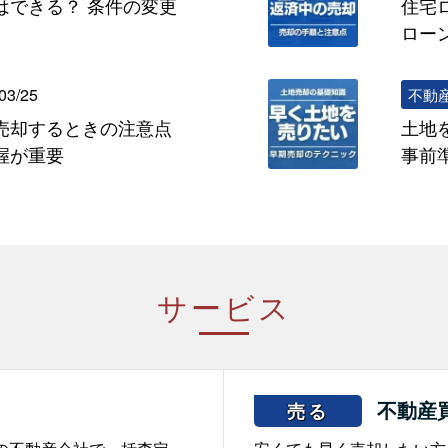
はできる？ 条件の変更
住宅
ロー
03/25
不動
売却するときの注意点
土地
握が重要
事前
サービス
不動産
売る