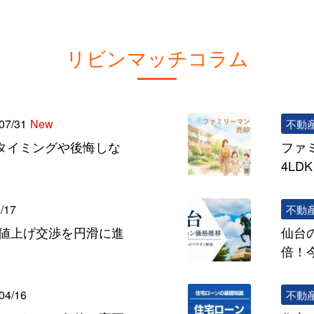
リビンマッチコラム
07/31
New
不動
タイミングや後悔しな
ファ
4L
/17
不動
の値上げ交渉を円滑に進
仙台
倍！
04/16
不動