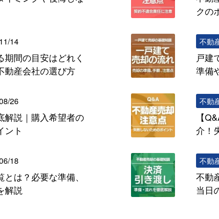
クの
11/14
不動
る期間の目安はどれく
戸建
不動産会社の選び方
準備
08/26
不動
底解説｜購入希望者の
【Q
イント
介！
06/18
不動
覧とは？必要な準備、
不動
を解説
当日