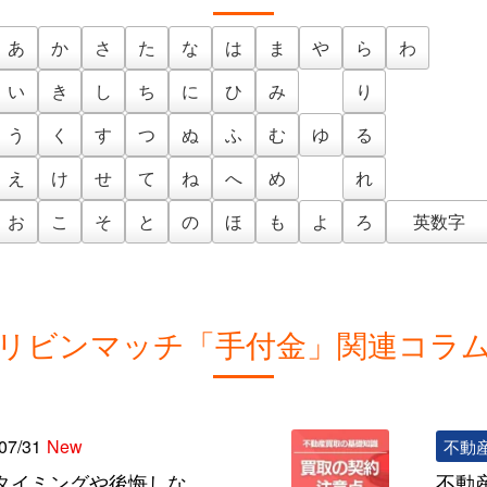
あ
か
さ
た
な
は
ま
や
ら
わ
い
き
し
ち
に
ひ
み
り
う
く
す
つ
ぬ
ふ
む
ゆ
る
え
け
せ
て
ね
へ
め
れ
お
こ
そ
と
の
ほ
も
よ
ろ
英数字
リビンマッチ「手付金」関連コラ
07/31
New
不動
タイミングや後悔しな
不動