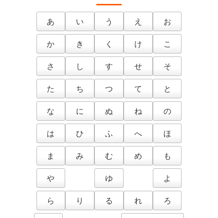
あ
い
う
え
お
か
き
く
け
こ
さ
し
す
せ
そ
た
ち
つ
て
と
な
に
ぬ
ね
の
は
ひ
ふ
へ
ほ
ま
み
む
め
も
や
ゆ
よ
ら
り
る
れ
ろ