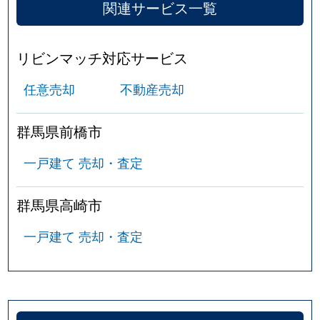
関連サービス一覧
下之城町
610万円
高崎(ＪＲ)
徒歩4
下之城町
4,100万円
高崎(ＪＲ)
徒歩4
リビンマッチ対応サービス
下之城町
5,000万円
高崎(ＪＲ)
徒歩4
任意売却
不動産売却
下室田町
400万円
群馬八幡
徒歩1
群馬県前橋市
下和田町
2,900万円
高崎(ＪＲ)
徒歩1
一戸建て 売却・査定
下和田町
4,300万円
高崎(ＪＲ)
徒歩1
群馬県高崎市
正観寺町
2,200万円
井野(群馬)
徒歩2
一戸建て 売却・査定
昭和町
3,900万円
北高崎
徒歩8
新保田中町
2,900万円
井野(群馬)
徒歩4