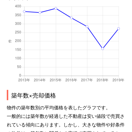
倉賀野町
2,800万円
倉賀野
徒歩1
倉賀野町
6,400万円
倉賀野
徒歩2
倉賀野町
3,600万円
倉賀野
徒歩1
倉賀野町
4,400万円
倉賀野
徒歩1
剣崎町
980万円
群馬八幡
徒歩1
剣崎町
60万円
群馬八幡
徒歩1
剣崎町
50万円
群馬八幡
徒歩1
築年数×売却価格
神戸町
890万円
群馬八幡
徒歩1
物件の築年数別の平均価格を表したグラフです。
一般的には築年数が経過した不動産は安い値段で売買さ
小八木町
1,300万円
井野(群馬)
徒歩1
れている傾向にあります。しかし、大きな物件や好条件