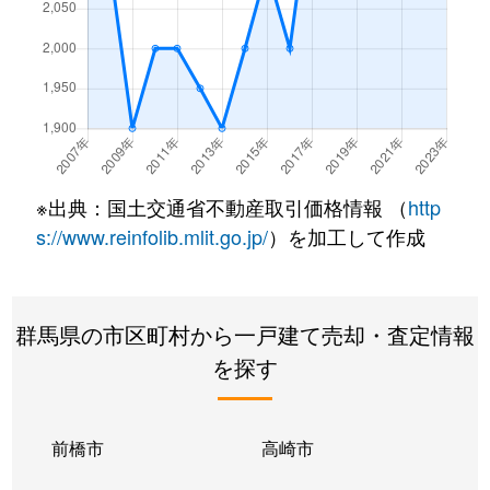
沖町
1,300万円
群馬八幡
徒歩4
貝沢町
3,500万円
井野(群馬)
徒歩1
貝沢町
1,700万円
高崎問屋町
徒歩1
貝沢町
3,200万円
高崎問屋町
徒歩1
※出典：国土交通省不動産取引価格情報 （
http
片岡町
400万円
高崎(ＪＲ)
徒歩2
s://www.reinfolib.mlit.go.jp/
）を加工して作成
片岡町
630万円
高崎(ＪＲ)
徒歩2
片岡町
1,900万円
高崎(ＪＲ)
徒歩2
群馬県の市区町村から一戸建て売却・査定情報
を探す
片岡町
3,600万円
高崎(ＪＲ)
徒歩4
金古町
750万円
群馬総社
徒歩4
前橋市
高崎市
金古町
350万円
群馬総社
徒歩4