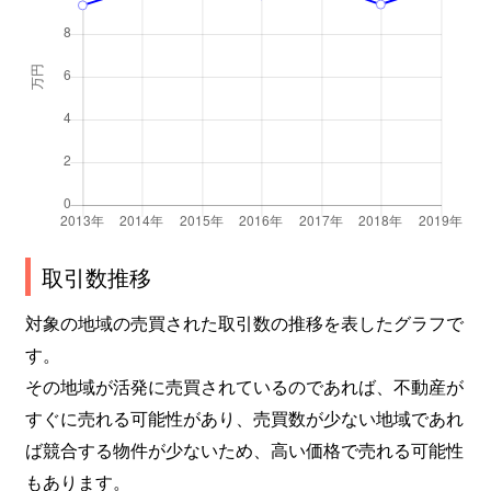
上室田町
1,300万円
群馬八幡
徒歩2
上室田町
250万円
群馬八幡
徒歩2
北原町
2,600万円
群馬総社
徒歩4
京目町
100万円
井野(群馬)
徒歩4
倉賀野町
2,500万円
倉賀野
徒歩1
取引数推移
倉賀野町
3,500万円
倉賀野
徒歩1
対象の地域の売買された取引数の推移を表したグラフで
す。
倉賀野町
3,100万円
倉賀野
徒歩2
その地域が活発に売買されているのであれば、不動産が
倉賀野町
2,300万円
倉賀野
徒歩1
すぐに売れる可能性があり、売買数が少ない地域であれ
ば競合する物件が少ないため、高い価格で売れる可能性
倉賀野町
3,200万円
倉賀野
徒歩1
もあります。