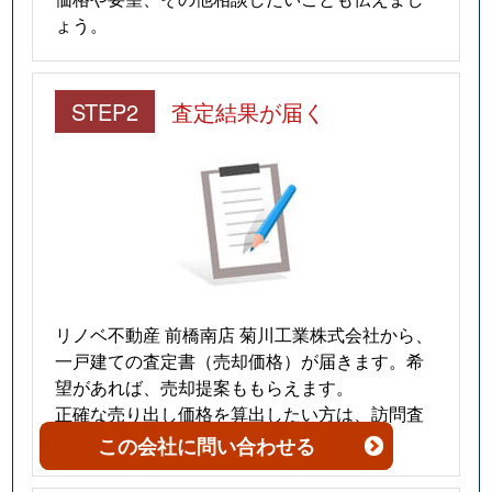
ょう。
新町
1,900万円
新町(群馬)
徒歩1
新町
2,600万円
新町(群馬)
徒歩4
STEP2
査定結果が届く
新町
2,800万円
新町(群馬)
徒歩1
新町
3,100万円
新町(群馬)
徒歩1
新町
300万円
新町(群馬)
徒歩5
新町
2,900万円
新町(群馬)
徒歩3
リノベ不動産 前橋南店 菊川工業株式会社から、
新町
2,300万円
新町(群馬)
徒歩2
一戸建ての査定書（売却価格）が届きます。希
望があれば、売却提案ももらえます。
新町
1,600万円
新町(群馬)
徒歩1
正確な売り出し価格を算出したい方は、訪問査
定をご依頼ください。
この会社
に問い合わせる
新町
1,300万円
新町(群馬)
徒歩2