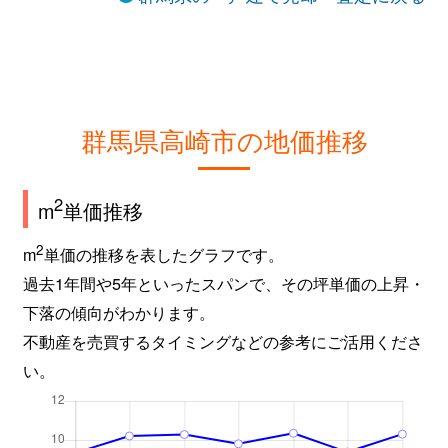
上中居町
3,700万円
高崎(ＪＲ)
徒歩2
上中居町
4,000万円
高崎(ＪＲ)
徒歩2
上中居町
3,900万円
高崎(ＪＲ)
徒歩2
群馬県高崎市の地価推移
上並榎町
2,100万円
北高崎
徒歩1
上並榎町
950万円
北高崎
徒歩2
2
m
単価推移
上並榎町
2,600万円
北高崎
徒歩2
2
m
単価の推移を表したグラフです。
過去1年間や5年といったスパンで、その坪単価の上昇・
上並榎町
630万円
北高崎
徒歩2
下落の傾向がわかります。
不動産を売買するタイミングなどの参考にご活用くださ
上並榎町
2,000万円
北高崎
徒歩2
い。
上並榎町
1,600万円
北高崎
徒歩1
上並榎町
2,800万円
北高崎
徒歩2