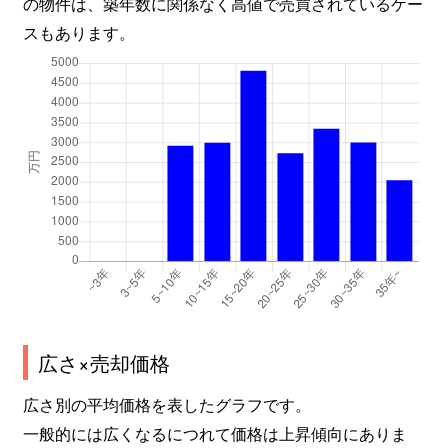
の物件は、築年数に関係なく高値で売買されているケー
栄町
53,000万円
高崎(ＪＲ)
徒歩4
スもあります。
栄町
12,000万円
高崎(ＪＲ)
徒歩5
鞘町
2,300万円
高崎(ＪＲ)
徒歩1
芝塚町
560万円
高崎(ＪＲ)
徒歩2
島野町
2,300万円
高崎(ＪＲ)
徒歩1
島野町
1,200万円
高崎(ＪＲ)
徒歩1
島野町
250万円
高崎(ＪＲ)
徒歩1
下小鳥町
3,200万円
北高崎
徒歩2
広さ×売却価格
下小鳥町
7,000万円
北高崎
徒歩1
広さ別の平均価格を表したグラフです。
一般的には広くなるにつれて価格は上昇傾向にありま
下里見町
1,900万円
群馬八幡
徒歩1