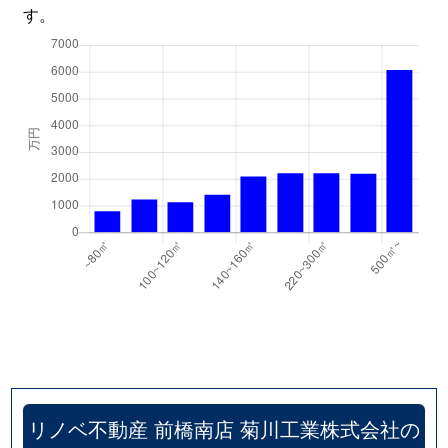
す。
下佐野町
890万円
倉賀野
徒歩2
下佐野町
2,200万円
倉賀野
徒歩2
下佐野町
400万円
高崎(ＪＲ)
徒歩4
下佐野町
800万円
高崎(ＪＲ)
徒歩4
下佐野町
3,200万円
高崎(ＪＲ)
徒歩8
下滝町
370万円
倉賀野
徒歩4
下豊岡町
1,500万円
群馬八幡
徒歩4
下中居町
3,000万円
倉賀野
徒歩2
下之城町
2,200万円
倉賀野
徒歩1
リノベ不動産 前橋南店 菊川工業株式会社の