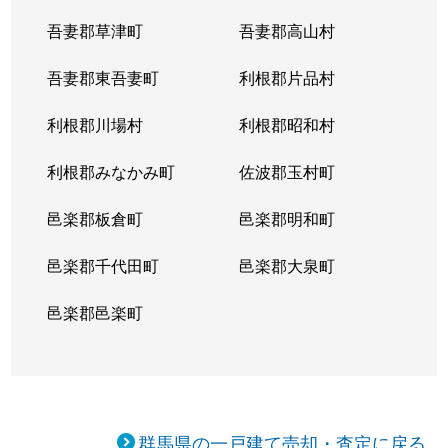
上佐野町
2,000万円
高崎(ＪＲ)
徒歩4
吾妻郡草津町
吾妻郡高山村
上佐野町
3,300万円
高崎(ＪＲ)
徒歩2
吾妻郡東吾妻町
利根郡片品村
上豊岡町
6,500万円
群馬八幡
徒歩1
利根郡川場村
利根郡昭和村
上豊岡町
3,400万円
群馬八幡
徒歩1
利根郡みなかみ町
佐波郡玉村町
上中居町
1,900万円
高崎(ＪＲ)
徒歩2
邑楽郡板倉町
邑楽郡明和町
上中居町
2,400万円
高崎(ＪＲ)
徒歩2
邑楽郡千代田町
邑楽郡大泉町
上中居町
950万円
高崎(ＪＲ)
徒歩2
邑楽郡邑楽町
上中居町
2,100万円
高崎(ＪＲ)
徒歩2
上中居町
500万円
高崎(ＪＲ)
徒歩2
群馬県の一戸建て売却・査定に戻る