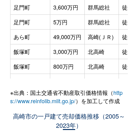
足門町
3,600万円
群馬総社
徒歩1
足門町
5万円
群馬総社
徒歩1
あら町
49,000万円
高崎(ＪＲ)
徒歩8
飯塚町
3,000万円
北高崎
徒歩1
飯塚町
800万円
北高崎
徒歩6
飯塚町
2,500万円
北高崎
徒歩7
※出典：国土交通省不動産取引価格情報（
http
飯塚町
2,800万円
北高崎
徒歩7
s://www.reinfolib.mlit.go.jp/
）を加工して作成
飯塚町
2,600万円
北高崎
徒歩1
高崎市の一戸建て売却価格推移（2005～
2023年）
飯塚町
13,000万円
高崎問屋町
徒歩1