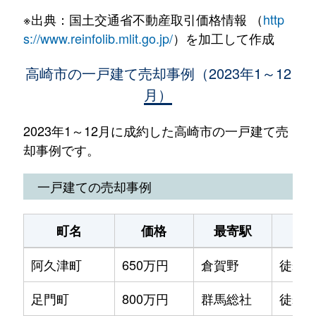
※出典：国土交通省不動産取引価格情報 （
http
s://www.reinfolib.mlit.go.jp/
）を加工して作成
高崎市の一戸建て売却事例（2023年1～12
月）
2023年1～12月に成約した高崎市の一戸建て売
却事例です。
一戸建ての売却事例
町名
価格
最寄駅
駅
阿久津町
650万円
倉賀野
徒歩2
足門町
800万円
群馬総社
徒歩1