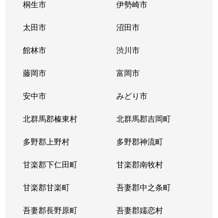
桐生市
伊勢崎市
金古町
910万円
群馬総社
徒歩1
太田市
沼田市
金古町
2,600万円
群馬総社
徒歩4
館林市
渋川市
金古町
980万円
群馬総社
徒歩1
藤岡市
富岡市
金古町
2,600万円
群馬総社
徒歩4
安中市
みどり市
上大類町
18,000万円
高崎(ＪＲ)
徒歩4
北群馬郡榛東村
北群馬郡吉岡町
上大類町
2,100万円
高崎問屋町
徒歩2
多野郡上野村
多野郡神流町
上大類町
7,900万円
高崎問屋町
徒歩2
甘楽郡下仁田町
甘楽郡南牧村
上小鳥町
3,300万円
北高崎
徒歩4
甘楽郡甘楽町
吾妻郡中之条町
上里見町
580万円
群馬八幡
徒歩1
吾妻郡長野原町
吾妻郡嬬恋村