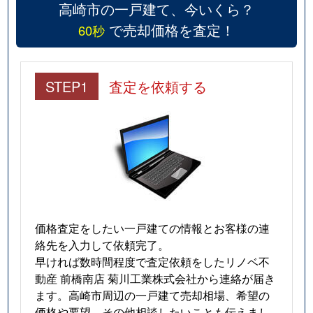
新保町
2,700万円
井野(群馬)
徒歩4
高崎市の一戸建て、今いくら？
で売却価格を査定！
60秒
新保町
2,500万円
高崎問屋町
徒歩4
新町
1,000万円
新町(群馬)
徒歩6
STEP1
査定を依頼する
新町
290万円
新町(群馬)
徒歩1
新町
4,000万円
新町(群馬)
徒歩2
新町
460万円
新町(群馬)
徒歩1
新町
2,800万円
新町(群馬)
徒歩6
価格査定をしたい一戸建ての情報とお客様の連
新町
2,500万円
新町(群馬)
徒歩4
絡先を入力して依頼完了。
早ければ数時間程度で査定依頼をしたリノベ不
新町
300万円
新町(群馬)
徒歩1
動産 前橋南店 菊川工業株式会社から連絡が届き
ます。高崎市周辺の一戸建て売却相場、希望の
新町
2,800万円
新町(群馬)
徒歩6
価格や要望、その他相談したいことも伝えまし