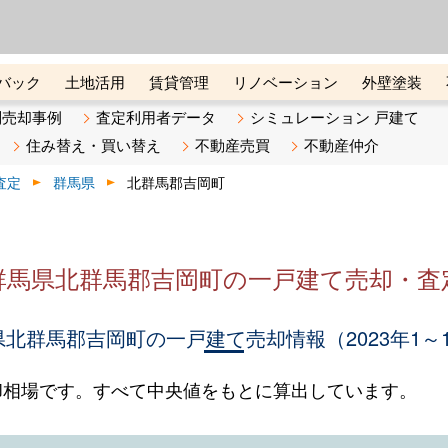
ーズ株式会社（東証グロース上
初めての方へ
ビスです 証券コード：4445
バック
土地活用
賃貸管理
リノベーション
外壁塗装
ライン講座
リビンマガジンBiz
不動産売却ご相談デスク
別売却事例
査定利用者データ
シミュレーション 戸建て
住み替え・買い替え
不動産売買
不動産仲介
査定
群馬県
北群馬郡吉岡町
群馬県北群馬郡吉岡町の一戸建て売却・査
北群馬郡吉岡町の一戸建て売却情報（2023年1～
却相場です。すべて中央値をもとに算出しています。