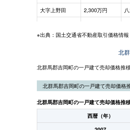
大字上野田
2,300万円
八
大字北下
2,900万円
八
※出典：国土交通省不動産取引価格情報
大字北下
4,300万円
八
大字下野田
3,600万円
北群
八
大字下野田
2,000万円
八
北群馬郡吉岡町の一戸建て売却価格推
大字南下
600万円
八
北群馬郡吉岡町の一戸建て売却価格
大字南下
50万円
八
北群馬郡吉岡町の一戸建て売却価格推
西暦（年）
2007