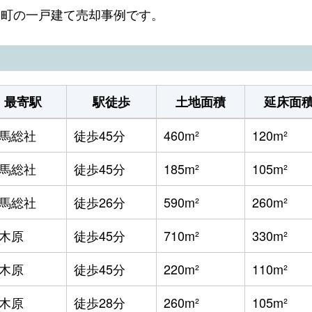
吉岡町の一戸建て売却事例です。
最寄駅
駅徒歩
土地面積
延床面
馬総社
徒歩45分
460m²
120m²
馬総社
徒歩45分
185m²
105m²
馬総社
徒歩26分
590m²
260m²
木原
徒歩45分
710m²
330m²
木原
徒歩45分
220m²
110m²
木原
徒歩28分
260m²
105m²