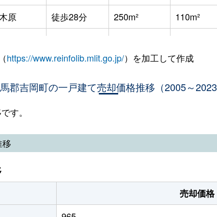
木原
徒歩28分
250m²
110m²
木原
徒歩45分
260m²
85m²
（
https://www.reinfolib.mlit.go.jp/
）を加工して作成
木原
徒歩45分
260m²
100m²
馬郡吉岡町の一戸建て売却価格推移（2005～202
木原
徒歩45分
260m²
-
木原
徒歩25分
860m²
200m²
移です。
木原
徒歩45分
530m²
100m²
推移
木原
徒歩45分
350m²
95m²
移
売却価格
965