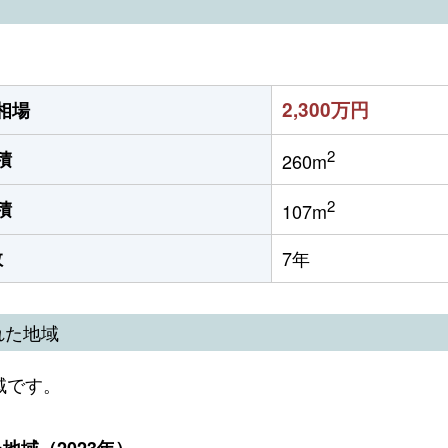
2,300万円
相場
2
積
260m
2
積
107m
数
7年
れた地域
域です。
域（2023年）