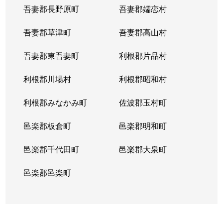
菱町
56万円
桐生
徒歩
吾妻郡長野原町
吾妻郡嬬恋村
菱町
600万円
桐生
徒歩
吾妻郡草津町
吾妻郡高山村
平井町
310万円
桐生
徒歩
吾妻郡東吾妻町
利根郡片品村
広沢町
380万円
桐生
徒歩
利根郡川場村
利根郡昭和村
広沢町
12,000万円
新桐生
徒歩
利根郡みなかみ町
佐波郡玉村町
広沢町
1,800万円
新桐生
徒歩
邑楽郡板倉町
邑楽郡明和町
広沢町
1,300万円
新桐生
徒歩
邑楽郡千代田町
邑楽郡大泉町
広沢町
360万円
新桐生
徒歩
邑楽郡邑楽町
広沢町
2,500万円
新桐生
徒歩
広沢町
290万円
新桐生
徒歩