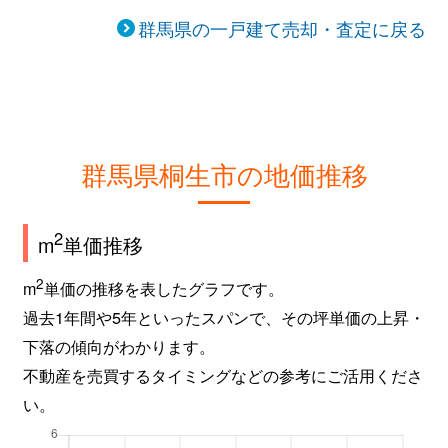
群馬県の一戸建て売却・査定に戻る
広沢町
1,100万円
新桐生
徒歩
広沢町
2,100万円
新桐生
徒歩
広沢町
3,500万円
新桐生
徒歩
群馬県桐生市の地価推移
広沢町
380万円
新桐生
徒歩
広沢町
230万円
新桐生
徒歩
2
m
単価推移
広沢町
1,300万円
新桐生
徒歩
2
m
単価の推移を表したグラフです。
過去1年間や5年といったスパンで、その坪単価の上昇・
本町
700万円
桐生
徒歩
下落の傾向がわかります。
不動産を売買するタイミングなどの参考にご活用くださ
宮本町
55万円
桐生
徒歩
い。
三吉町
450万円
新桐生
徒歩