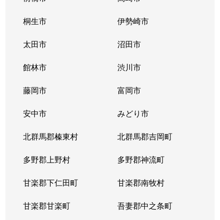
西久方町
80万円
桐生
徒歩
桐生市
伊勢崎市
浜松町
400万円
桐生
徒歩
太田市
沼田市
浜松町
150万円
桐生
徒歩
館林市
渋川市
東
450万円
桐生
徒歩
藤岡市
富岡市
東
1,700万円
桐生
徒歩
安中市
みどり市
東
850万円
桐生
徒歩
北群馬郡榛東村
北群馬郡吉岡町
東
3,500万円
桐生
徒歩
多野郡上野村
多野郡神流町
東
2,300万円
桐生
徒歩
甘楽郡下仁田町
甘楽郡南牧村
東久方町
750万円
桐生
徒歩
甘楽郡甘楽町
吾妻郡中之条町