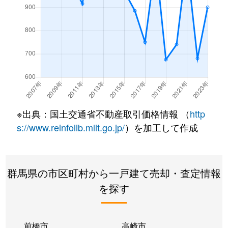
新里町小林
900万円
新里(群馬)
徒歩
新里町新川
1,000万円
赤城
徒歩
新里町新川
510万円
新川(群馬)
徒歩
新里町新川
5,000万円
東新川(群馬)
徒歩
※出典：国土交通省不動産取引価格情報 （
http
新里町山上
910万円
新里(群馬)
徒歩
s://www.reinfolib.mlit.go.jp/
）を加工して作成
新里町山上
2,500万円
新里(群馬)
徒歩
錦町
1,500万円
桐生
徒歩
群馬県の市区町村から一戸建て売却・査定情報
を探す
錦町
1,300万円
桐生
徒歩
錦町
880万円
桐生
徒歩
前橋市
高崎市