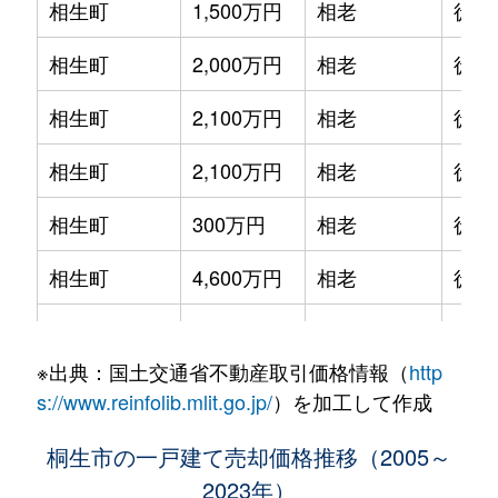
相生町
1,500万円
相老
徒歩
相生町
2,000万円
相老
徒歩
相生町
2,100万円
相老
徒歩
相生町
2,100万円
相老
徒歩
相生町
300万円
相老
徒歩
相生町
4,600万円
相老
徒歩
相生町
990万円
相老
徒歩
※出典：国土交通省不動産取引価格情報（
http
相生町
2,500万円
相老
徒歩
s://www.reinfolib.mlit.go.jp/
）を加工して作成
相生町
500万円
相老
徒歩
桐生市の一戸建て売却価格推移（2005～
2023年）
相生町
310万円
相老
徒歩