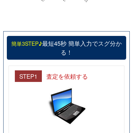
最短45秒 簡単入力でスグ分か
簡単3STEP♪
る！
STEP1
査定を依頼する