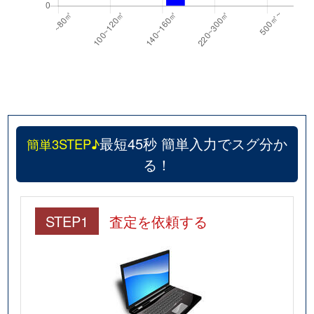
最短45秒 簡単入力でスグ分か
簡単3STEP♪
る！
STEP1
査定を依頼する