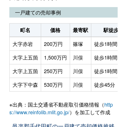
一戸建ての売却事例
町名
価格
最寄駅
駅徒歩
大字赤岩
200万円
篠塚
徒歩1時間15
大字上五箇
1,500万円
川俣
徒歩1時間15
大字上五箇
250万円
川俣
徒歩1時間15
大字下中森
530万円
川俣
徒歩45分
※出典：国土交通省不動産取引価格情報（
http
s://www.reinfolib.mlit.go.jp/
）を加工して作成
邑楽郡千代田町の一戸建て売却価格推移