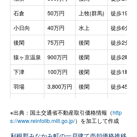
石倉
50万円
上牧(群馬)
徒歩19分
小日向
40万円
水上
徒歩6分
後閑
75万円
後閑
徒歩2分
猿ヶ京温泉
900万円
後閑
徒歩2時間
下津
100万円
後閑
徒歩1時間
羽場
3,800万円
後閑
徒歩45分
布施
650万円
後閑
徒歩1時間
※出典：国土交通省不動産取引価格情報（
http
師
630万円
後閑
徒歩24分
s://www.reinfolib.mlit.go.jp/
）を加工して作成
利根郡みなかみ町の一戸建て売却価格推移