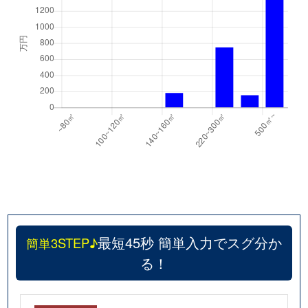
最短45秒 簡単入力でスグ分か
簡単3STEP♪
る！