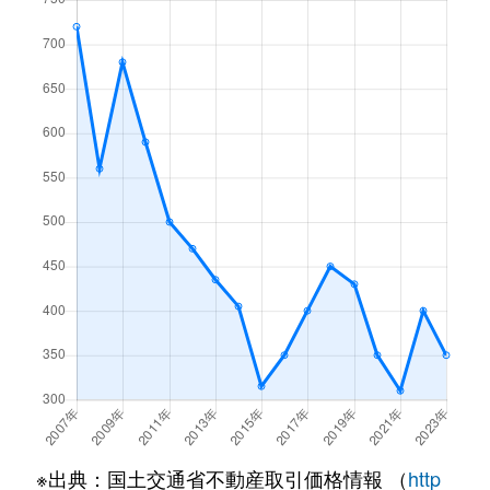
大字鎌原
280万円
万座・鹿沢口
徒歩1時
大字鎌原
100万円
万座・鹿沢口
徒歩1時
※出典：国土交通省不動産取引価格情報 （
http