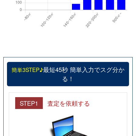
最短45秒 簡単入力でスグ分か
簡単3STEP♪
る！
STEP1
査定を依頼する