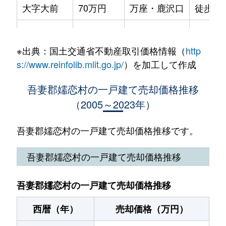
大字大前
70万円
万座・鹿沢口
徒歩1時
大字大前
1,200万円
万座・鹿沢口
徒歩1時
※出典：国土交通省不動産取引価格情報（
http
大字大前
600万円
万座・鹿沢口
徒歩1時
s://www.reinfolib.mlit.go.jp/
）を加工して作成
大字大前
760万円
万座・鹿沢口
徒歩1時
吾妻郡嬬恋村の一戸建て売却価格推移
（2005～2023年）
大字大前
320万円
万座・鹿沢口
徒歩1時
大字鎌原
80万円
大前
徒歩1時
吾妻郡嬬恋村の一戸建て売却価格推移です。
大字鎌原
1,000万円
万座・鹿沢口
徒歩2
吾妻郡嬬恋村の一戸建て売却価格推移
大字鎌原
320万円
万座・鹿沢口
徒歩1時
吾妻郡嬬恋村の一戸建て売却価格推移
大字鎌原
400万円
万座・鹿沢口
徒歩1時
西暦（年）
売却価格（万円）
大字鎌原
1,900万円
万座・鹿沢口
徒歩2