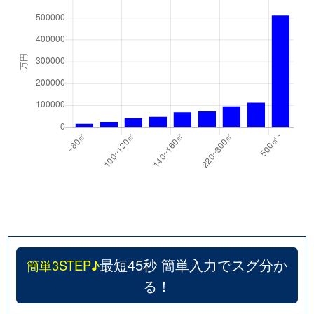
最短45秒 簡単入力でスグ分か
簡単3STEP♪
る！