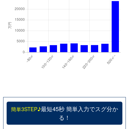
最短45秒 簡単入力でスグ分か
簡単3STEP♪
る！