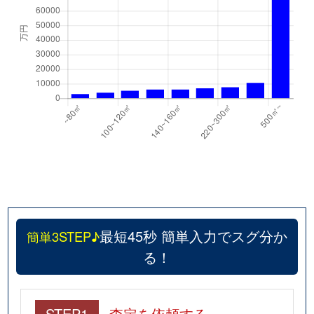
最短45秒 簡単入力でスグ分か
簡単3STEP♪
る！
STEP1
査定を依頼する