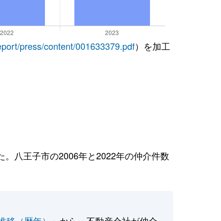
report/press/content/001633379.pdf
）を加工
八王子市の2006年と2022年の仲介件数
推移（暦年）
」から、不動産会社が仲介