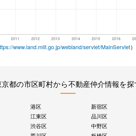
ttps://www.land.mlit.go.jp/webland/servlet/MainServlet
）
東京都の市区町村から不動産仲介情報を探
港区
新宿区
江東区
品川区
渋谷区
中野区
荒川区
板橋区