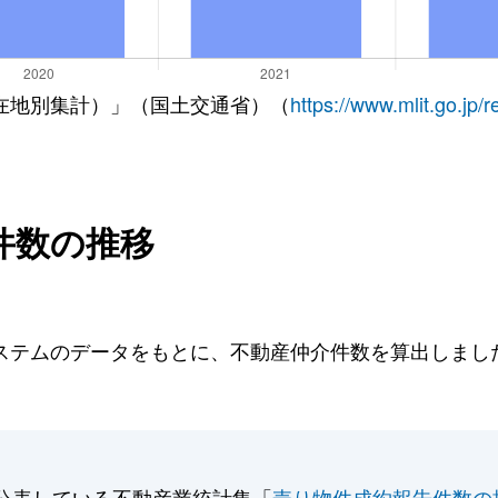
在地別集計）」（国土交通省）（
https://www.mlit.go.jp/
件数の推移
テムのデータをもとに、不動産仲介件数を算出しました。
公表している不動産業統計集「
売り物件成約報告件数の