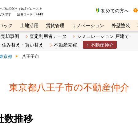
ーズ株式会社（東証グロース上
初めての方へ
ビスです 証券コード：4445
バック
土地活用
賃貸管理
リノベーション
外壁塗装
ライン講座
リビンマガジンBiz
不動産売却ご相談デスク
別売却事例
査定利用者データ
シミュレーション 戸建て
住み替え・買い替え
不動産売買
不動産仲介
東京都
八王子市
東京都八王子市の不動産仲介
社数推移